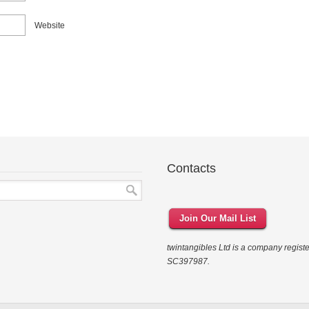
Website
Contacts
Join Our Mail List
twintangibles Ltd is a company regis
SC397987.