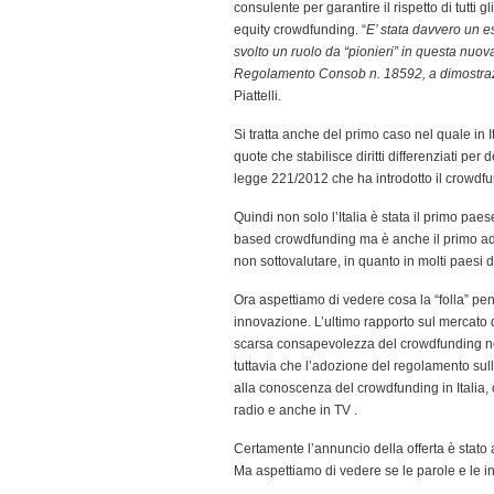
consulente per garantire il rispetto di tutti g
equity crowdfunding. “
E’ stata davvero un es
svolto un ruolo da “pionieri” in questa nuov
Regolamento Consob n. 18592, a dimostrazi
Piattelli.
Si tratta anche del primo caso nel quale in I
quote che stabilisce diritti differenziati per
legge 221/2012 che ha introdotto il crowdfund
Quindi non solo l’Italia è stata il primo pa
based crowdfunding ma è anche il primo ad 
non sottovalutare, in quanto in molti paesi 
Ora aspettiamo di vedere cosa la “folla” pen
innovazione. L’ultimo rapporto sul mercato d
scarsa consapevolezza del crowdfunding nel
tuttavia che l’adozione del regolamento sul
alla conoscenza del crowdfunding in Italia,
radio e anche in TV .
Certamente l’annuncio della offerta è stato
Ma aspettiamo di vedere se le parole e le int