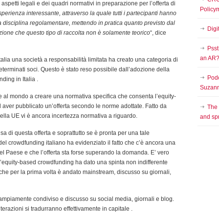
li aspetti legali e dei quadri normativi in preparazione per l’offerta di
Policy
perienza interessante, attraverso la quale tutti i partecipanti hanno
a disciplina regolamentare, mettendo in pratica quanto previsto dal
Digi
one che questo tipo di raccolta non è solamente teorico
“, dice
Psst
an AR
talia una società a responsabilità limitata ha creato una categoria di
 determinati soci. Questo è stato reso possibile dall’adozione della
Podc
ing in Italia .
Suzann
ese al mondo a creare una normativa specifica che consenta l’equity-
aver pubblicato un’offerta secondo le norme adottate. Fatto da
The
della UE vi è ancora incertezza normativa a riguardo.
and sp
sa di questa offerta e soprattutto se è pronta per una tale
el crowdfunding italiano ha evidenziato il fatto che c’è ancora una
 Paese e che l’offerta sta forse superando la domanda. E’ vero
l’equity-based crowdfunding ha dato una spinta non indifferente
 che per la prima volta è andato mainstream, discusso su giornali,
 ampiamente condiviso e discusso su social media, giornali e blog.
erazioni si tradurranno effettivamente in capitale .