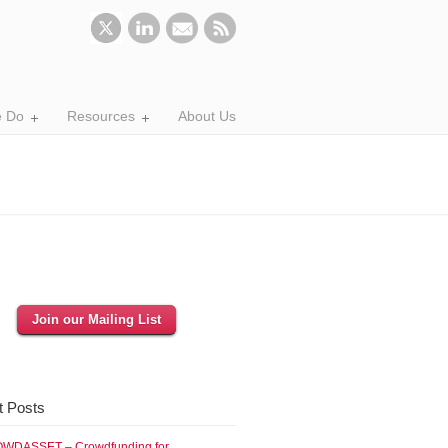
 Do
Resources
About Us
Join our Mailing List
t Posts
WDASSET – Crowdfunding for