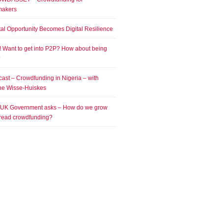
makers
tal Opportunity Becomes Digital Resilience
! Want to get into P2P? How about being
?
ast – Crowdfunding in Nigeria – with
e Wisse-Huiskes
 UK Government asks – How do we grow
read crowdfunding?