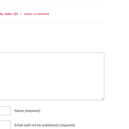
lia
,
italian @it
/
Leave a comment
Name
(required)
Email (will not be published)
(required)