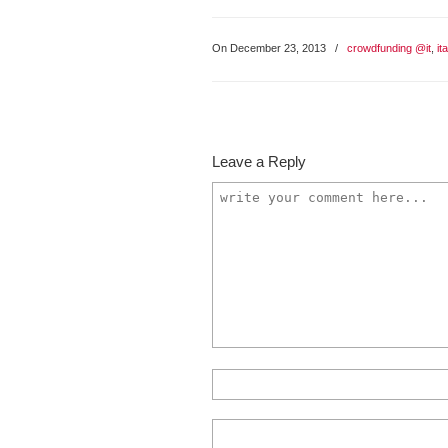
On December 23, 2013
/
crowdfunding @it
,
ita
Leave a Reply