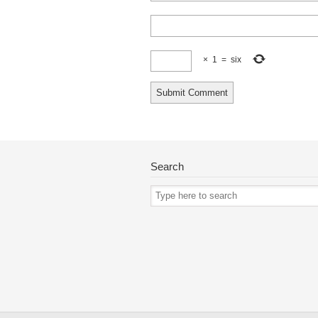
×
1
=
six
Search