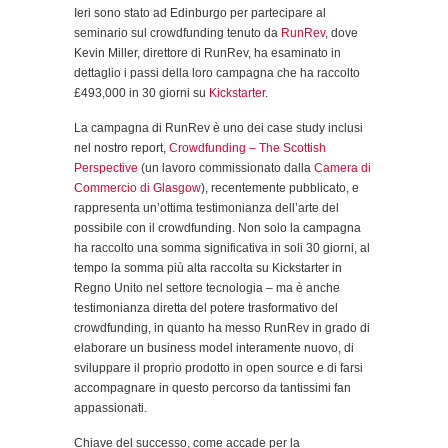
Ieri sono stato ad Edinburgo per partecipare al
seminario sul crowdfunding tenuto da
RunRev
, dove
Kevin Miller, direttore di RunRev, ha esaminato in
dettaglio i passi della loro campagna che ha raccolto
£493,000 in 30 giorni su
Kickstarter
.
La campagna di RunRev è uno dei case study inclusi
nel nostro report,
Crowdfunding – The Scottish
Perspective
(un lavoro commissionato dalla
Camera di
Commercio di Glasgow
), recentemente pubblicato, e
rappresenta un’ottima testimonianza dell’arte del
possibile con il crowdfunding. Non solo la campagna
ha raccolto una somma significativa in soli 30 giorni, al
tempo la somma più alta raccolta su Kickstarter in
Regno Unito nel settore tecnologia – ma è anche
testimonianza diretta del potere trasformativo del
crowdfunding, in quanto ha messo RunRev in grado di
elaborare un business model interamente nuovo, di
sviluppare il proprio prodotto in open source e di farsi
accompagnare in questo percorso da tantissimi fan
appassionati.
Chiave del successo, come accade per la