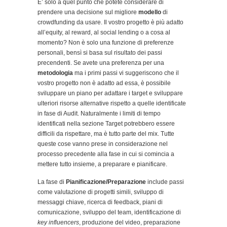
E’ solo a quel punto che potete considerare di
prendere una decisione sul migliore
modello
di
crowdfunding da usare. Il vostro progetto è più adatto
all’equity, al reward, al social lending o a cosa al
momento? Non è solo una funzione di preferenze
personali, bensì si basa sul risultato dei passi
precendenti. Se avete una preferenza per una
metodologia
ma i primi passi vi suggeriscono che il
vostro progetto non è adatto ad essa, è possibile
sviluppare un piano per adattare i target e sviluppare
ulteriori risorse alternative rispetto a quelle identificate
in fase di Audit. Naturalmente i limiti di tempo
identificati nella sezione Target potrebbero essere
difficili da rispettare, ma è tutto parte del mix. Tutte
queste cose vanno prese in considerazione nel
processo precedente alla fase in cui si comincia a
mettere tutto insieme, a preparare e pianificare.
La fase di
Pianificazione/Preparazione
include passi
come valutazione di progetti simili, sviluppo di
messaggi chiave, ricerca di feedback, piani di
comunicazione, sviluppo del team, identificazione di
key influencers
, produzione del video, preparazione