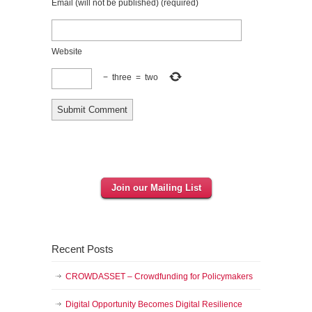
Email (will not be published)
(required)
Website
−
three
=
two
Join our Mailing List
Recent Posts
CROWDASSET – Crowdfunding for Policymakers
Digital Opportunity Becomes Digital Resilience