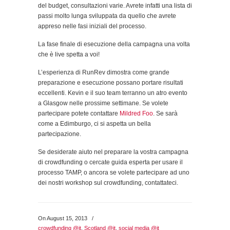
del budget, consultazioni varie. Avrete infatti una lista di
passi molto lunga sviluppata da quello che avrete
appreso nelle fasi iniziali del processo.
La fase finale di esecuzione della campagna una volta
che è live spetta a voi!
L’esperienza di RunRev dimostra come grande
preparazione e esecuzione possano portare risultati
eccellenti. Kevin e il suo team terranno un atro evento
a Glasgow nelle prossime settimane. Se volete
partecipare potete contattare
Mildred Foo
. Se sarà
come a Edimburgo, ci si aspetta un bella
partecipazione.
Se desiderate aiuto nel preparare la vostra campagna
di crowdfunding o cercate guida esperta per usare il
processo TAMP, o ancora se volete partecipare ad uno
dei nostri workshop sul crowdfunding, contattateci.
On August 15, 2013
/
crowdfunding @it
,
Scotland @it
,
social media @it